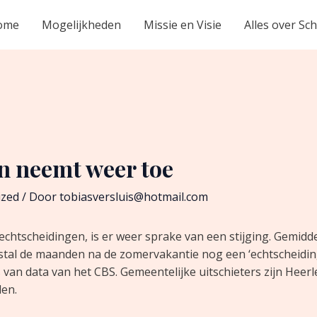
ome
Mogelijkheden
Missie en Visie
Alles over Sc
n neemt weer toe
ized
/ Door
tobiasversluis@hotmail.com
echtscheidingen, is er weer sprake van een stijging. Gemiddel
tal de maanden na de zomervakantie nog een ‘echtscheiding pi
an data van het CBS. Gemeentelijke uitschieters zijn Heerl
den.