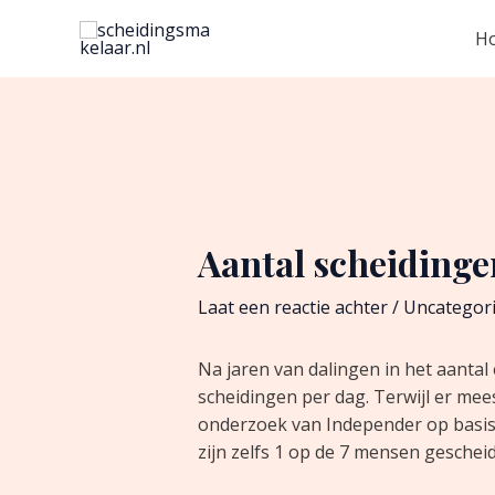
Ga
Bericht
H
naar
navigatie
de
inhoud
Aantal scheidinge
Laat een reactie achter
/
Uncategor
Na jaren van dalingen in het aantal 
scheidingen per dag. Terwijl er mees
onderzoek van Independer op basis v
zijn zelfs 1 op de 7 mensen geschei