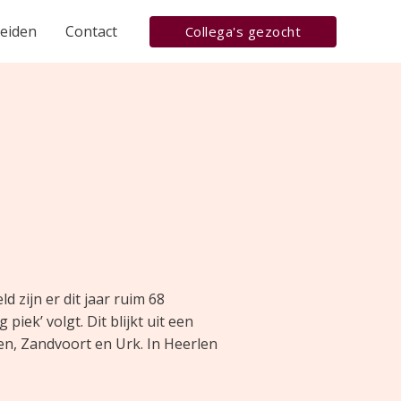
heiden
Contact
Collega's gezocht
d zijn er dit jaar ruim 68
ek’ volgt. Dit blijkt uit een
en, Zandvoort en Urk. In Heerlen